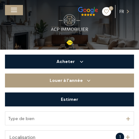
0
FR
Acheter
Louer
à l'année
De l'ancien
Estimer
à l'année
De l'immo pro
Type de bien
1
Localisation