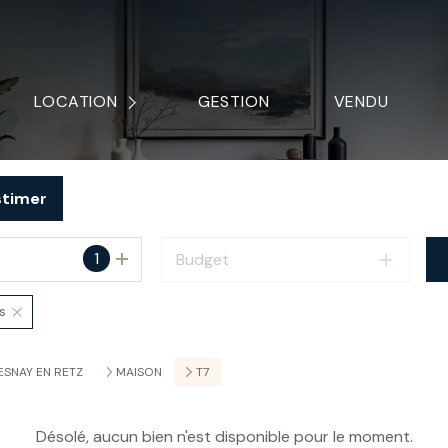
TOUS NOS BIENS
LOCAUX PROFESSIONNELS
LOCATION
GESTION
VENDU
LOCAUX COMMERCIAUX
AUTRES
stimer
DOCUMENT À TÉLÉCHARGER
1
Budget
s
ESNAY EN RETZ
MAISON
T7
Désolé, aucun bien n'est disponible pour le moment.