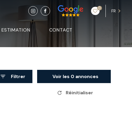
0
FR
ESTIMATION
CONTACT
Filtrer
Voir les
0
annonces
Réinitialiser