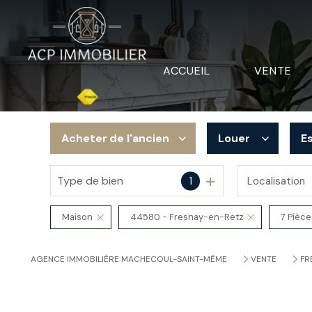
ACCUEIL
VENTE
Acheter
de l'ancien
Louer
E
Type de bien
1
Localisation
De l'ancien
à l'année
De l'immo pro
Maison
44580 - Fresnay-en-Retz
7 Pièce
AGENCE IMMOBILIÈRE MACHECOUL-SAINT-MÊME
VENTE
FR