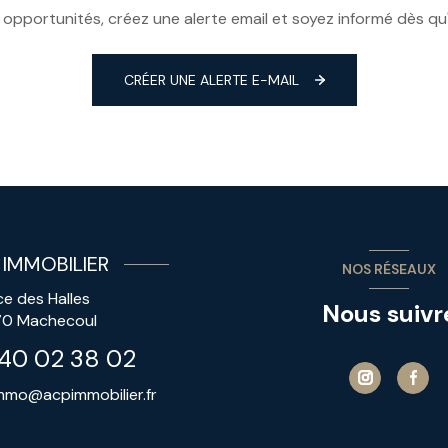
pportunités, créez une alerte email et soyez informé dès qu
CRÉER UNE ALERTE E-MAIL
 IMMOBILIER
NOS RÉSEAUX
ce des Halles
Nous suivr
70
Machecoul
40 02 38 02
mmo@acpimmobilier.fr