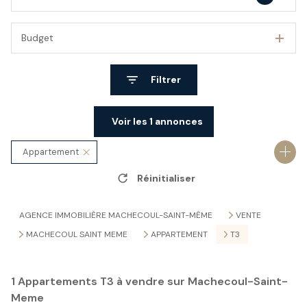
Budget
Filtrer
Voir les
1
annonces
Appartement
Réinitialiser
44270 - Machecoul-saint-même
3 Pièces
AGENCE IMMOBILIÈRE MACHECOUL-SAINT-MÊME
VENTE
MACHECOUL SAINT MEME
APPARTEMENT
T3
1
Appartements T3 à vendre sur Machecoul-Saint-
Meme