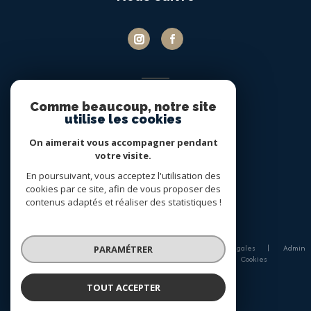
ADHÉRENTS
Comme beaucoup, notre site
Nous adhérons
utilise les cookies
On aimerait vous accompagner pendant
votre visite.
En poursuivant, vous acceptez l'utilisation des
cookies par ce site, afin de vous proposer des
contenus adaptés et réaliser des statistiques !
© 2026 | Tous droits réservés
Nos honoraires
Nos partenaires
Mentions légales
Admin
PARAMÉTRER
RGPD de l'agence
Politique RGPD
Cookies
TOUT ACCEPTER
Réalisé par :