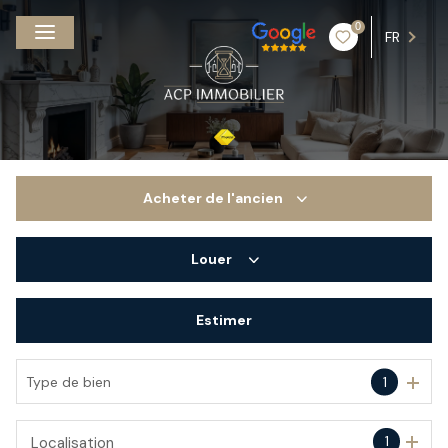
0
FR
Acheter
de l'ancien
Louer
De l'ancien
Estimer
à l'année
De l'immo pro
Type de bien
1
1
Localisation